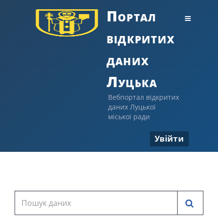
Портал
відкритих
даних
Луцька
Вебпортал відкритих
даних Луцької
міської ради
Увійти