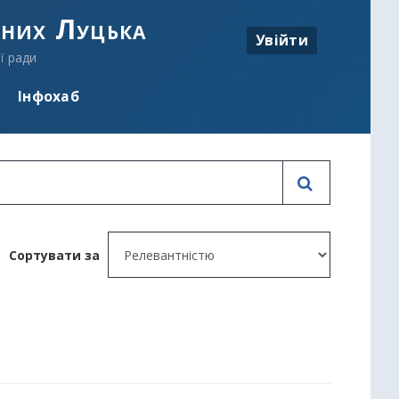
аних Луцька
Увійти
ї ради
Інфохаб
Сортувати за