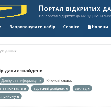
Портал відкритих д
Вебпортал відкритих даних Луцької місько
и
Запропонувати набір
Сервіси
Новини
ір даних знайдено
Довідкова інформація
Ключові слова:
а та контакти
адресний довідник
заклад
к прийому