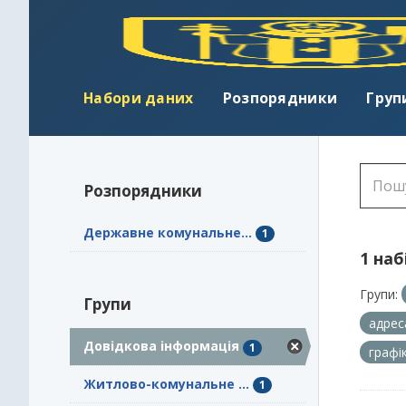
Набори даних
Розпорядники
Груп
Розпорядники
Державне комунальне...
1
1 наб
Групи:
Групи
адрес
Довідкова інформація
1
графі
Житлово-комунальне ...
1