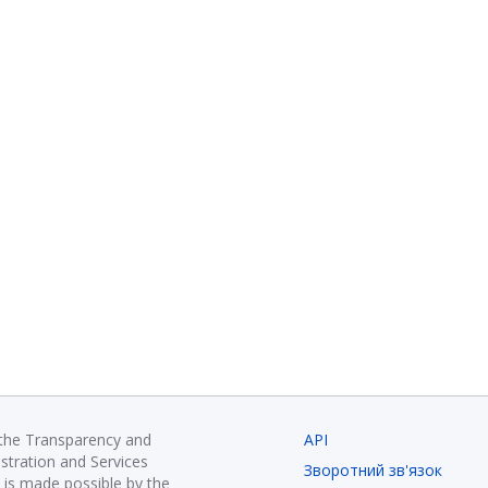
 the Transparency and
API
istration and Services
Зворотний зв'язок
is made possible by the