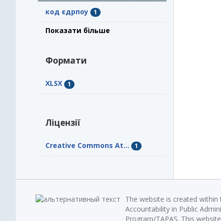
код єдрпоу
1
Показати більше
Формати
XLSX
1
Ліцензії
Creative Commons At...
1
The website is created within
Accountability in Public Admin
Program/TAPAS. This website 