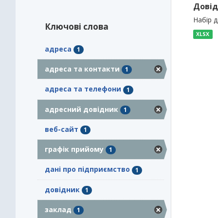
Довід
Набір 
Ключові слова
XLSX
адреса
1
адреса та контакти
1
адреса та телефони
1
адресний довідник
1
веб-сайт
1
графік прийому
1
дані про підприємство
1
довідник
1
заклад
1