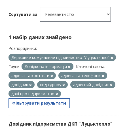
Сортувати за
1 набір даних знайдено
Розпорядники:
Державне комунальне підприємство "Луцьктепло"
Групи:
Довідкова інформація
Ключові слова:
адреса та контакти
адреса та телефони
довідник
код єдрпоу
адресний довідник
дані про підприємство
Фільтрувати результати
Довідник підприємства ДКП "Луцьктепло"