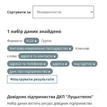
Сортувати за
1 набір даних знайдено
Формати:
XLSX
Групи:
Житлово-комунальне господарство
Ключові
слова:
адреса та контакти
адреса та телефони
адреса
код єдрпоу
дані про підприємство
Фільтрувати результати
Довідник підприємства ДКП "Луцьктепло"
Набір даних містить ресурс довідник підприємства