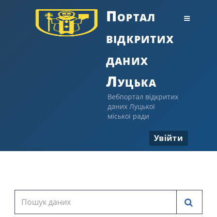
Портал
відкритих
даних
Луцька
Вебпортал відкритих
даних Луцької
міської ради
Увійти