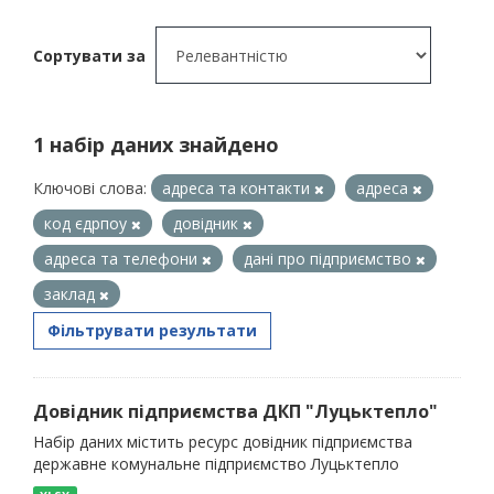
Сортувати за
1 набір даних знайдено
Ключові слова:
адреса та контакти
адреса
код єдрпоу
довідник
адреса та телефони
дані про підприємство
заклад
Фільтрувати результати
Довідник підприємства ДКП "Луцьктепло"
Набір даних містить ресурс довідник підприємства
державне комунальне підприємство Луцьктепло