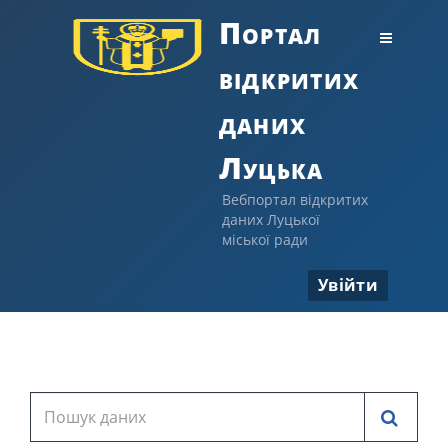
Портал
відкритих
даних
Луцька
Вебпортал відкритих
даних Луцької
міської ради
Увійти