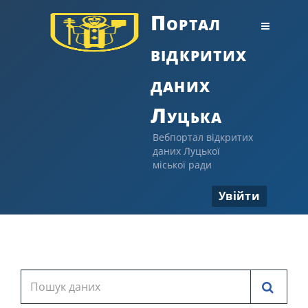
Портал
відкритих
даних
Луцька
Вебпортал відкритих
даних Луцької
міської ради
Увійти