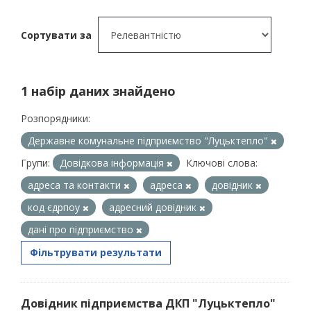
Сортувати за
1 набір даних знайдено
Розпорядники:
Державне комунальне підприємство "Луцьктепло"
Групи:
Довідкова інформація
Ключові слова:
адреса та контакти
адреса
довідник
код єдрпоу
адресний довідник
дані про підприємство
Фільтрувати результати
Довідник підприємства ДКП "Луцьктепло"