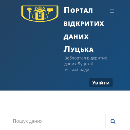
Портал
відкритих
даних
Луцька
Вебпортал відкритих
даних Луцької
міської ради
Увійти