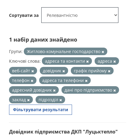
Сортувати за
1 набір даних знайдено
Групи:
Житлово-комунальне господарство
Ключові слова:
адреса та контакти
адреса
веб-сайт
довідник
графік прийому
телефон
адреса та телефони
адресний довідник
дані про підприємство
заклад
підрозділ
Фільтрувати результати
Довідник підприємства ДКП "Луцьктепло"