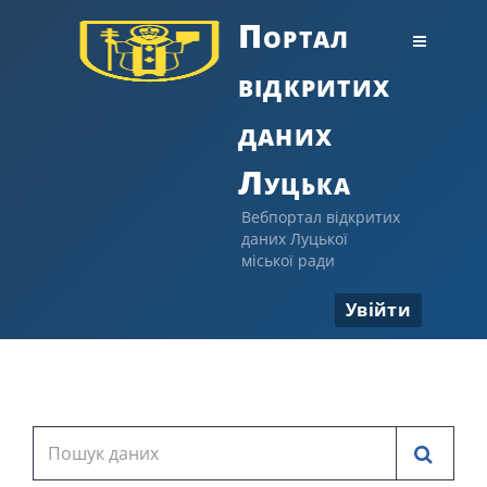
Портал
відкритих
даних
Луцька
Вебпортал відкритих
даних Луцької
міської ради
Увійти