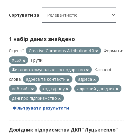
Сортувати за
1 набір даних знайдено
Ліцензії:
Creative Commons Attribution 4.0
Формати:
XLSX
Групи:
Житлово-комунальне господарство
Ключові
слова:
адреса та контакти
адреса
веб-сайт
код єдрпоу
адресний довідник
дані про підприємство
Фільтрувати результати
Довідник підприємства ДКП "Луцьктепло"