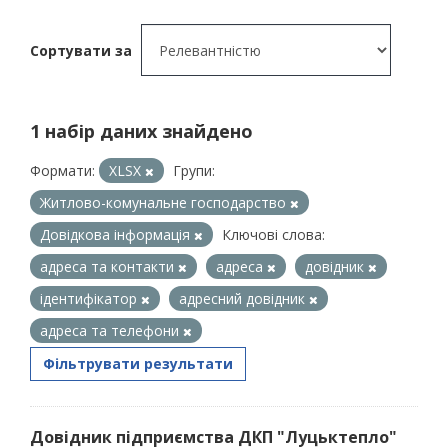
Сортувати за
1 набір даних знайдено
Формати:
XLSX
Групи:
Житлово-комунальне господарство
Довідкова інформація
Ключові слова:
адреса та контакти
адреса
довідник
ідентифікатор
адресний довідник
адреса та телефони
Фільтрувати результати
Довідник підприємства ДКП "Луцьктепло"