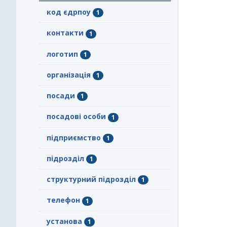
код єдрпоу
1
контакти
1
логотип
1
організація
1
посади
1
посадові особи
1
підприємство
1
підрозділ
1
структурний підрозділ
1
телефон
1
установа
1