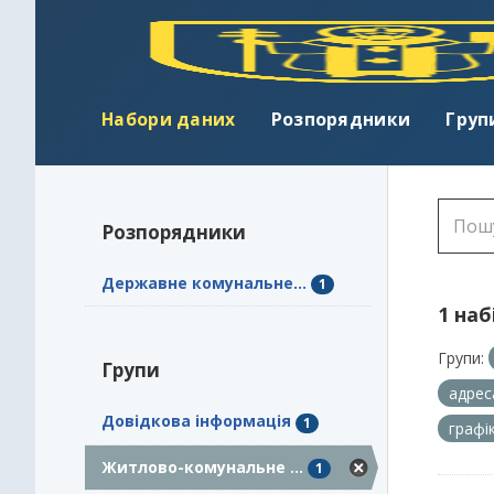
Набори даних
Розпорядники
Груп
Розпорядники
Державне комунальне...
1
1 наб
Групи:
Групи
адрес
Довідкова інформація
1
графі
Житлово-комунальне ...
1