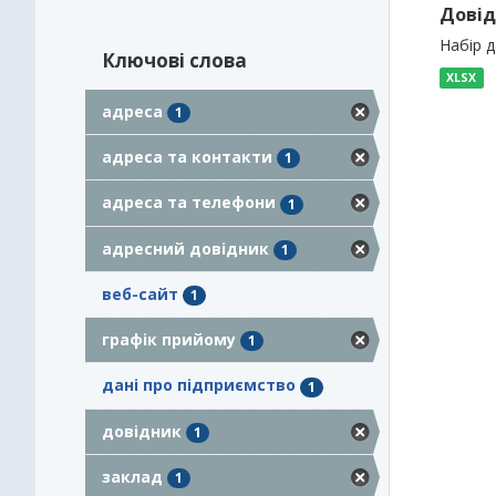
Довід
Набір 
Ключові слова
XLSX
адреса
1
адреса та контакти
1
адреса та телефони
1
адресний довідник
1
веб-сайт
1
графік прийому
1
дані про підприємство
1
довідник
1
заклад
1