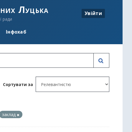
аних Луцька
Увійти
ї ради
Інфохаб
Сортувати за
заклад