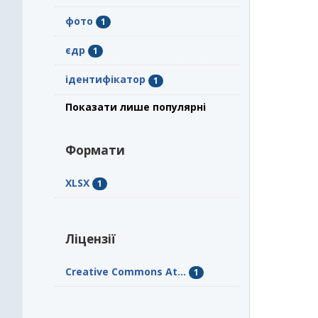
фото
1
єдр
1
ідентифікатор
1
Показати лише популярні
Формати
XLSX
1
Ліцензії
Creative Commons At...
1