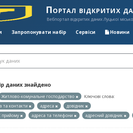
Портал відкритих д
Вебпортал відкритих даних Луцької місько
и
Запропонувати набір
Сервіси
Новини
ір даних знайдено
Житлово-комунальне господарство
Ключові слова:
а та контакти
адреса
довідник
к прийому
адреса та телефони
адресний довідник