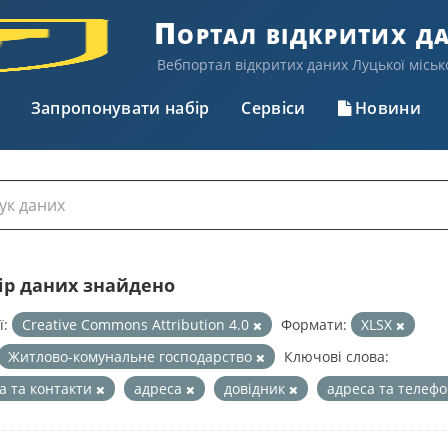
Портал відкритих д
Вебпортал відкритих даних Луцької міськ
Запропонувати набір
Сервіси
Новини
бір даних знайдено
ї:
Creative Commons Attribution 4.0
Формати:
XLSX
Житлово-комунальне господарство
Ключові слова:
а та контакти
адреса
довідник
адреса та телеф