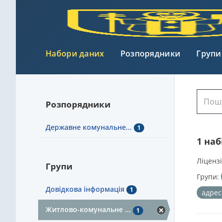
Набори даних
Розпорядники
Групи
Розпорядники
Державне комунальне...
1
1 на
Ліцензі
Групи
Групи:
Довідкова інформація
1
адрес
Житлово-комунальне ...
1