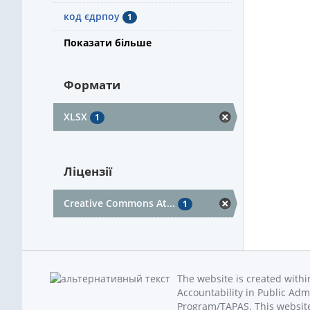
код єдрпоу
1
Показати більше
Формати
XLSX
1
Ліцензії
Creative Commons At...
1
The website is created with
Accountability in Public Adm
Program/TAPAS. This website