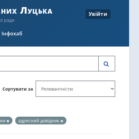
аних Луцька
Увійти
ої ради
Інфохаб
Сортувати за
они
адресний довідник