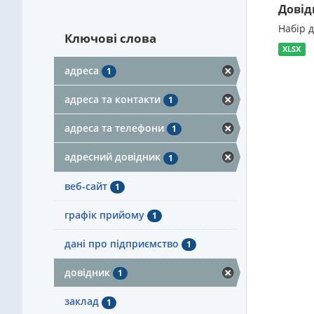
Довід
Набір 
Ключові слова
XLSX
адреса
1
адреса та контакти
1
адреса та телефони
1
адресний довідник
1
веб-сайт
1
графік прийому
1
дані про підприємство
1
довідник
1
заклад
1