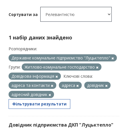
Сортувати за
1 набір даних знайдено
Розпорядники:
Державне комунальне підприємство "Луцьктепло"
Групи:
Житлово-комунальне господарство
Довідкова інформація
Ключові слова:
адреса та контакти
адреса
довідник
адресний довідник
Фільтрувати результати
Довідник підприємства ДКП "Луцьктепло"