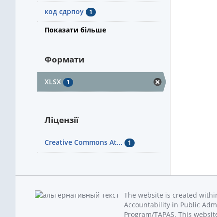
код єдрпоу
1
Показати більше
Формати
XLSX
1
Ліцензії
Creative Commons At...
1
The website is created with
Accountability in Public Adm
Program/TAPAS. This website