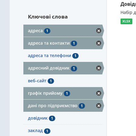
Довід
Набір 
Ключові слова
XLSX
адреса
1
адреса та контакти
1
адреса та телефони
1
адресний довідник
1
веб-сайт
1
графік прийому
1
дані про підприємство
1
довідник
1
заклад
1