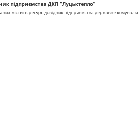
ник підприємства ДКП "Луцьктепло"
даних містить ресурс довідник підприємства державне комунал