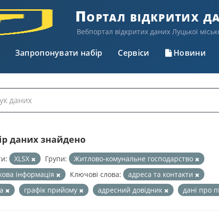
Портал відкритих д
Вебпортал відкритих даних Луцької міськ
Запропонувати набір
Сервіси
Новини
бір даних знайдено
и:
XLSX
Групи:
Житлово-комунальне господарство
кова інформація
Ключові слова:
адреса та контакти
са
графік прийому
адресний довідник
дані про 