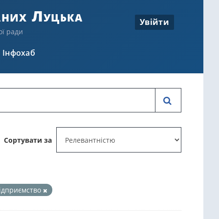
аних Луцька
Увійти
ої ради
Інфохаб
Сортувати за
підприємство