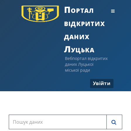
Портал
відкритих
даних
Луцька
Вебпортал відкритих
даних Луцької
міської ради
Увійти