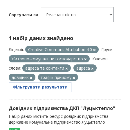
Сортувати за
1 набір даних знайдено
Ліцензії:
Creative Commons Attribution 4.0
Групи:
Житлово-комунальне господарство
Ключові
слова:
адреса та контакти
адреса
довідник
графік прийому
Фільтрувати результати
Довідник підприємства ДКП "Луцьктепло"
Набір даних містить ресурс довідник підприємства
державне комунальне підприємство Луцьктепло