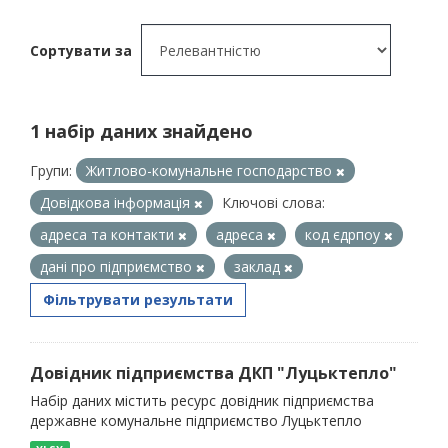
Сортувати за
1 набір даних знайдено
Групи:
Житлово-комунальне господарство
Довідкова інформація
Ключові слова:
адреса та контакти
адреса
код єдрпоу
дані про підприємство
заклад
Фільтрувати результати
Довідник підприємства ДКП "Луцьктепло"
Набір даних містить ресурс довідник підприємства
державне комунальне підприємство Луцьктепло