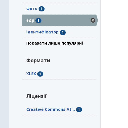
фото
1
єдр
1
ідентифікатор
1
Показати лише популярні
Формати
XLSX
1
Ліцензії
Creative Commons At...
1