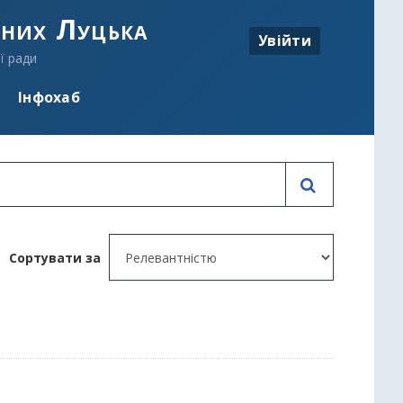
аних Луцька
Увійти
ї ради
Інфохаб
Сортувати за