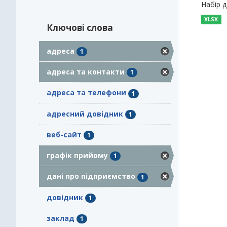
Набір 
XLSX
Ключові слова
адреса
1
адреса та контакти
1
адреса та телефони
1
адресний довідник
1
веб-сайт
1
графік прийому
1
дані про підприємство
1
довідник
1
заклад
1