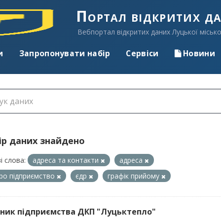
Портал відкритих д
Вебпортал відкритих даних Луцької місько
и
Запропонувати набір
Сервіси
Новини
ір даних знайдено
і слова:
адреса та контакти
адреса
про підприємство
єдр
графік прийому
ник підприємства ДКП "Луцьктепло"