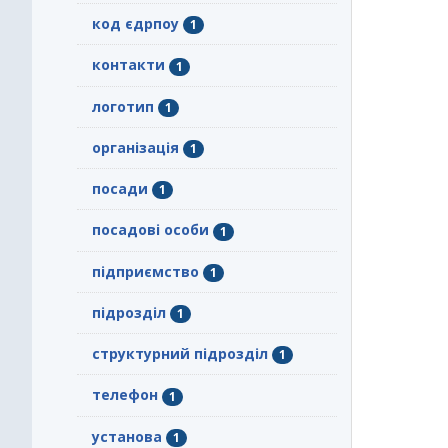
код єдрпоу
1
контакти
1
логотип
1
організація
1
посади
1
посадові особи
1
підприємство
1
підрозділ
1
структурний підрозділ
1
телефон
1
установа
1