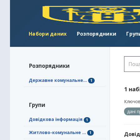
Набори даних
Розпорядники
Груп
Розпорядники
Державне комунальне...
1
1 наб
Ключов
Групи
дані 
Довідкова інформація
1
Житлово-комунальне ...
1
Довід