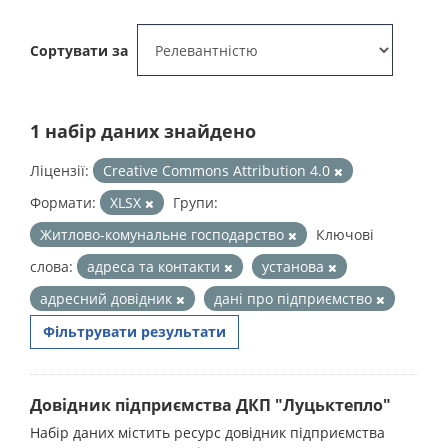
Сортувати за
1 набір даних знайдено
Ліцензії:
Creative Commons Attribution 4.0
Формати:
XLSX
Групи:
Житлово-комунальне господарство
Ключові
слова:
адреса та контакти
установа
адресний довідник
дані про підприємство
Фільтрувати результати
Довідник підприємства ДКП "Луцьктепло"
Набір даних містить ресурс довідник підприємства