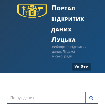
Портал
відкритих
даних
Луцька
Вебпортал відкритих
даних Луцької
міської ради
Увійти