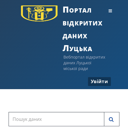
Портал
відкритих
даних
Луцька
Вебпортал відкритих
даних Луцької
міської ради
Увійти