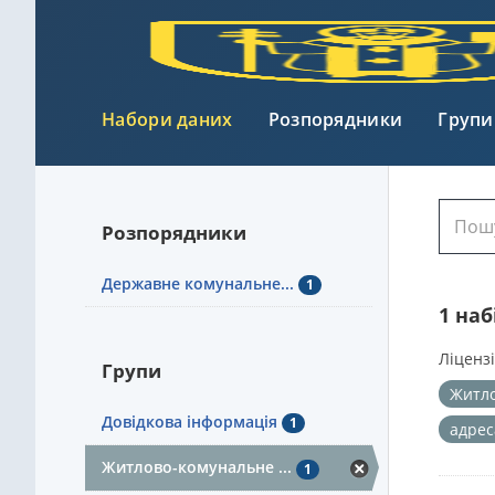
Набори даних
Розпорядники
Групи
Розпорядники
Державне комунальне...
1
1 на
Ліцензі
Групи
Житло
Довідкова інформація
1
адрес
Житлово-комунальне ...
1