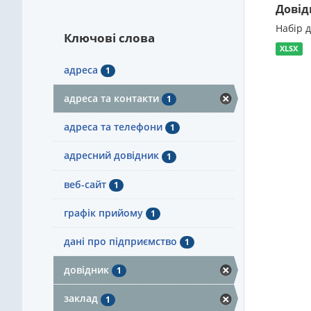
Довід
Набір 
Ключові слова
XLSX
адреса
1
адреса та контакти
1
адреса та телефони
1
адресний довідник
1
веб-сайт
1
графік прийому
1
дані про підприємство
1
довідник
1
заклад
1