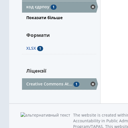
код єдрпоу
1
Показати більше
Формати
XLSX
1
Ліцензії
Creative Commons At...
1
The website is created with
Accountability in Public Adm
Program/TAPAS. This website