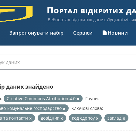
Портал відкритих д
Вебпортал відкритих даних Луцької міськ
Запропонувати набір
Сервіси
Новини
бір даних знайдено
ї:
Creative Commons Attribution 4.0
Групи:
во-комунальне господарство
Ключові слова:
а та контакти
довідник
код єдрпоу
заклад