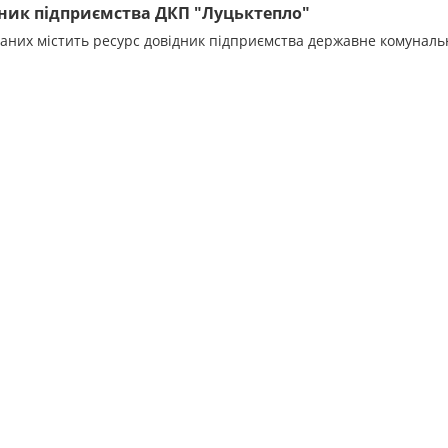
ник підприємства ДКП "Луцьктепло"
даних містить ресурс довідник підприємства державне комунал