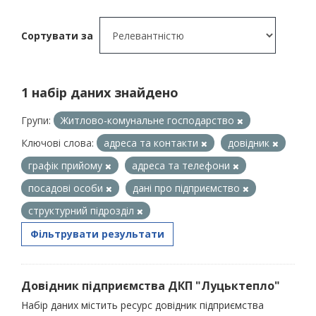
Сортувати за
1 набір даних знайдено
Групи:
Житлово-комунальне господарство
Ключові слова:
адреса та контакти
довідник
графік прийому
адреса та телефони
посадові особи
дані про підприємство
структурний підрозділ
Фільтрувати результати
Довідник підприємства ДКП "Луцьктепло"
Набір даних містить ресурс довідник підприємства