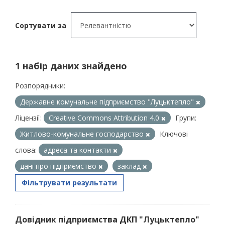
Сортувати за
1 набір даних знайдено
Розпорядники:
Державне комунальне підприємство "Луцьктепло"
Ліцензії:
Creative Commons Attribution 4.0
Групи:
Житлово-комунальне господарство
Ключові
слова:
адреса та контакти
дані про підприємство
заклад
Фільтрувати результати
Довідник підприємства ДКП "Луцьктепло"