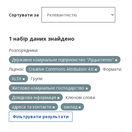
Сортувати за
1 набір даних знайдено
Розпорядники:
Державне комунальне підприємство "Луцьктепло"
Ліцензії:
Creative Commons Attribution 4.0
Формати:
XLSX
Групи:
Житлово-комунальне господарство
Довідкова інформація
Ключові слова:
адреса та контакти
заклад
Фільтрувати результати