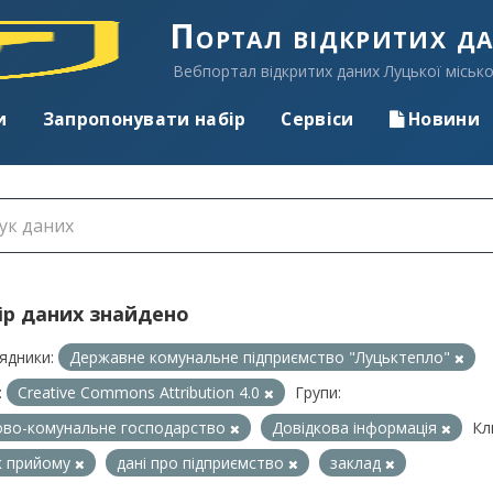
Портал відкритих д
Вебпортал відкритих даних Луцької місько
и
Запропонувати набір
Сервіси
Новини
ір даних знайдено
ядники:
Державне комунальне підприємство "Луцьктепло"
:
Creative Commons Attribution 4.0
Групи:
во-комунальне господарство
Довідкова інформація
Кл
к прийому
дані про підприємство
заклад