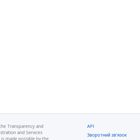
 the Transparency and
API
istration and Services
Зворотний зв'язок
is made possible by the