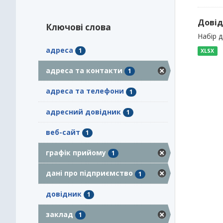
Довід
Ключові слова
Набір 
адреса
1
XLSX
адреса та контакти
1
адреса та телефони
1
адресний довідник
1
веб-сайт
1
графік прийому
1
дані про підприємство
1
довідник
1
заклад
1