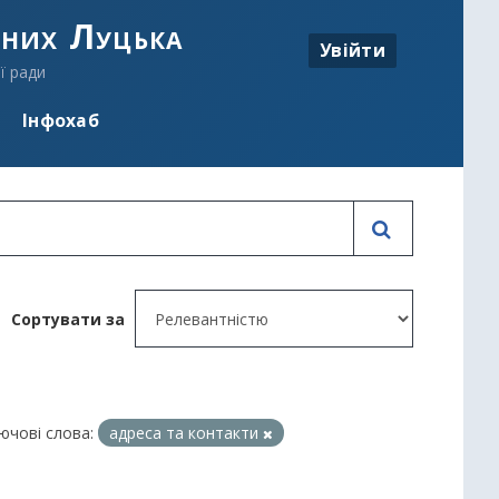
аних Луцька
Увійти
ї ради
Інфохаб
Сортувати за
ючові слова:
адреса та контакти