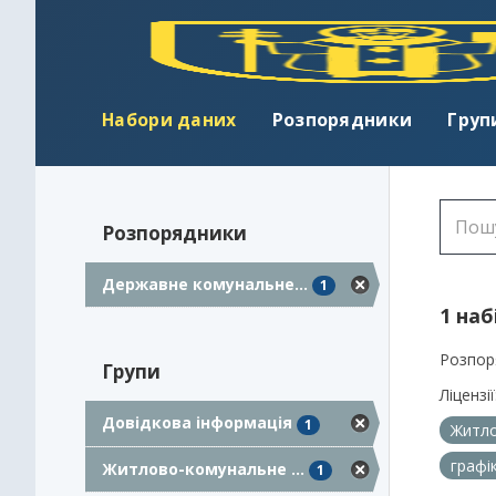
Набори даних
Розпорядники
Груп
Розпорядники
Державне комунальне...
1
1 наб
Розпор
Групи
Ліцензії
Довідкова інформація
1
Житло
графі
Житлово-комунальне ...
1