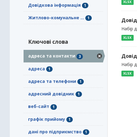
XLSX
Довідкова інформація
1
Житлово-комунальне ...
1
Довід
Набір 
XLSX
Ключові слова
Довід
адреса та контакти
3
Набір 
адреса
1
XLSX
адреса та телефони
1
адресний довідник
1
веб-сайт
1
графік прийому
1
дані про підприємство
1