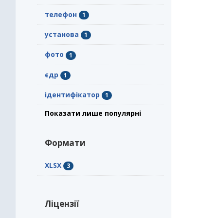
телефон
1
установа
1
фото
1
єдр
1
ідентифікатор
1
Показати лише популярні
Формати
XLSX
3
Ліцензії