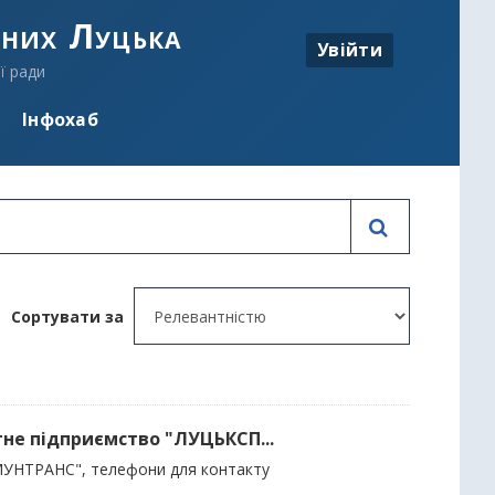
аних Луцька
Увійти
ї ради
Інфохаб
Сортувати за
не підприємство "ЛУЦЬКСП...
УНТРАНС", телефони для контакту