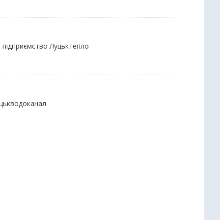
е підприємство Луцьктепло
уцькводоканал