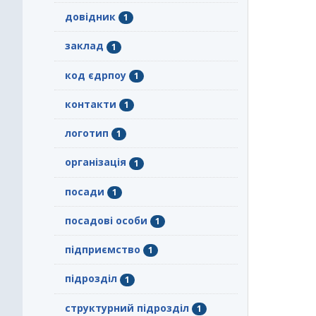
довідник
1
заклад
1
код єдрпоу
1
контакти
1
логотип
1
організація
1
посади
1
посадові особи
1
підприємство
1
підрозділ
1
структурний підрозділ
1