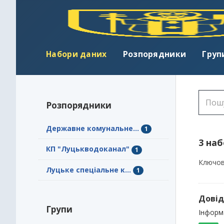
Набори даних
Розпорядники
Груп
Розпорядники
Державне комунальне...
1
3 на
КП "Луцькводоканал"
1
Ключов
Луцьке спеціальне к...
1
Довід
Групи
Інформ