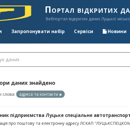
Портал відкритих д
Вебпортал відкритих даних Луцької місько
и
Запропонувати набір
Сервіси
Новини
бори даних знайдено
і слова:
адреса та контакти
ник підприємства Луцьке спеціальне автотранспорт
ація про поштову та електронну адресу ЛСКАП "ЛУЦЬКСПЕЦКОМ