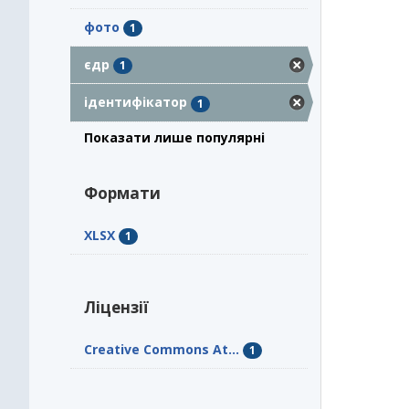
фото
1
єдр
1
ідентифікатор
1
Показати лише популярні
Формати
XLSX
1
Ліцензії
Creative Commons At...
1