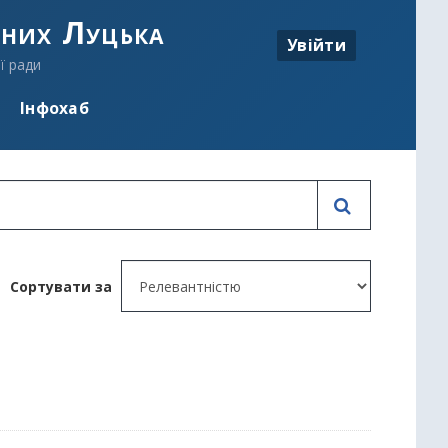
аних Луцька
Увійти
ї ради
Інфохаб
Сортувати за