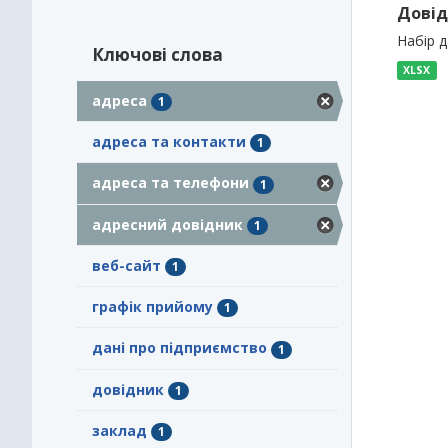
Довід
Набір 
Ключові слова
XLSX
адреса
1
адреса та контакти
1
адреса та телефони
1
адресний довідник
1
веб-сайт
1
графік прийому
1
дані про підприємство
1
довідник
1
заклад
1