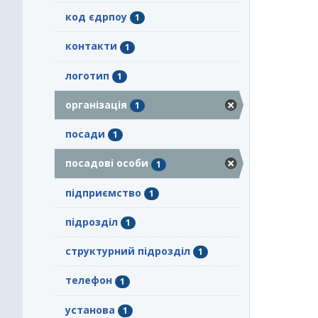
код єдрпоу
1
контакти
1
логотип
1
організація
1
посади
1
посадові особи
1
підприємство
1
підрозділ
1
структурний підрозділ
1
телефон
1
установа
1