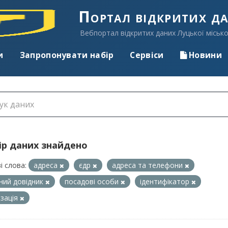
Портал відкритих д
Вебпортал відкритих даних Луцької місько
и
Запропонувати набір
Сервіси
Новини
ір даних знайдено
і слова:
адреса
єдр
адреса та телефони
ний довідник
посадові особи
ідентифікатор
ізація