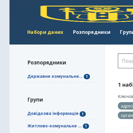
Набори даних
Розпорядники
Груп
Розпорядники
Державне комунальне...
1
1 наб
Ключов
Групи
адрес
Довідкова інформація
1
орган
Житлово-комунальне ...
1