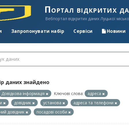
Портал відкритих д
Вебпортал відкритих даних Луцької місько
и
Запропонувати набір
Сервіси
Новини
ір даних знайдено
Довідкова інформація
Ключові слова:
адреса
ди
довідник
установа
адреса та телефони
ний довідник
посадові особи