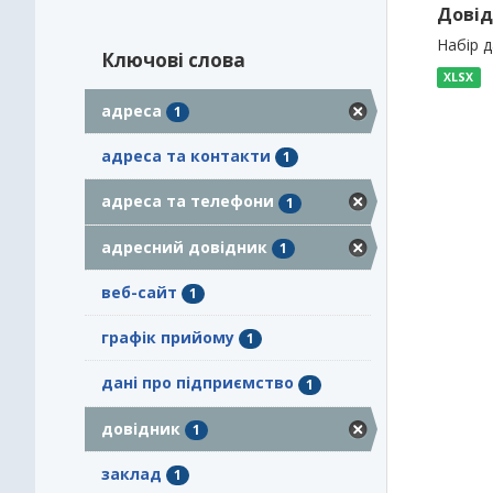
Довід
Набір 
Ключові слова
XLSX
адреса
1
адреса та контакти
1
адреса та телефони
1
адресний довідник
1
веб-сайт
1
графік прийому
1
дані про підприємство
1
довідник
1
заклад
1