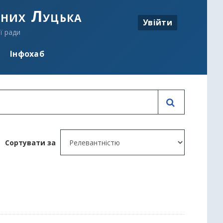
аних Луцька
Увійти
ї ради
Інфохаб
Сортувати за