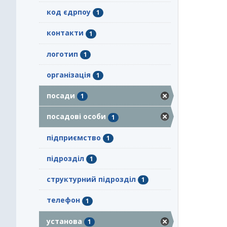
код єдрпоу
1
контакти
1
логотип
1
організація
1
посади
1
посадові особи
1
підприємство
1
підрозділ
1
структурний підрозділ
1
телефон
1
установа
1