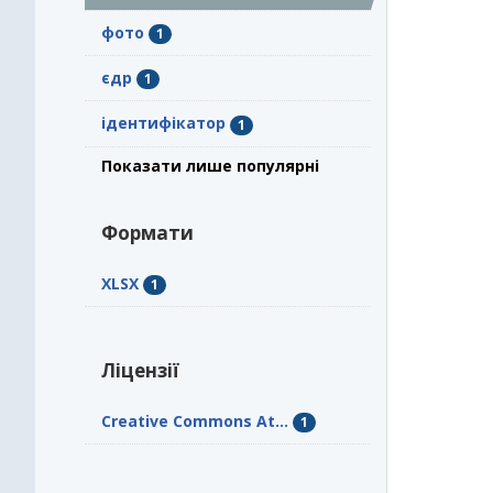
фото
1
єдр
1
ідентифікатор
1
Показати лише популярні
Формати
XLSX
1
Ліцензії
Creative Commons At...
1