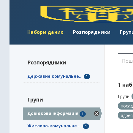
Набори даних
Розпорядники
Груп
Розпорядники
Державне комунальне...
1
1 наб
Групи:
Групи
поса
Довідкова інформація
1
адрес
Житлово-комунальне ...
1