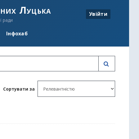
аних Луцька
Увійти
ї ради
Інфохаб
Сортувати за