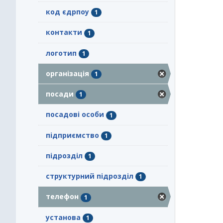
код єдрпоу
1
контакти
1
логотип
1
організація
1
посади
1
посадові особи
1
підприємство
1
підрозділ
1
структурний підрозділ
1
телефон
1
установа
1