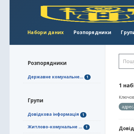
Набори даних
Розпорядники
Груп
Розпорядники
Державне комунальне...
1
1 наб
Ключов
Групи
адрес
Довідкова інформація
1
Житлово-комунальне ...
1
Довід