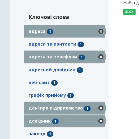
Набір 
XLSX
Ключові слова
адреса
1
адреса та контакти
1
адреса та телефони
1
адресний довідник
1
веб-сайт
1
графік прийому
1
дані про підприємство
1
довідник
1
заклад
1