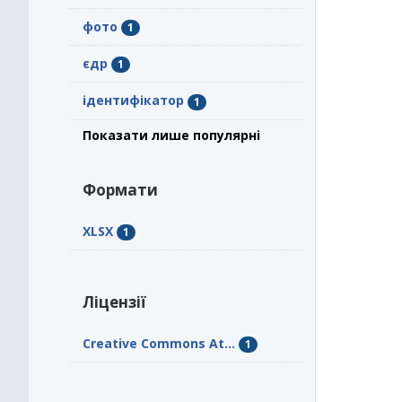
фото
1
єдр
1
ідентифікатор
1
Показати лише популярні
Формати
XLSX
1
Ліцензії
Creative Commons At...
1