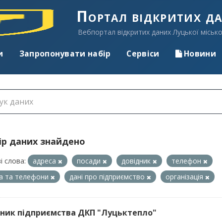
Портал відкритих д
Вебпортал відкритих даних Луцької місько
и
Запропонувати набір
Сервіси
Новини
ір даних знайдено
і слова:
адреса
посади
довідник
телефон
а та телефони
дані про підприємство
організація
ник підприємства ДКП "Луцьктепло"