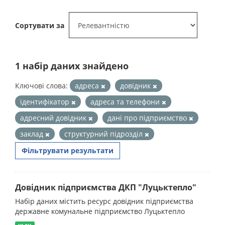
Сортувати за
1 набір даних знайдено
Ключові слова:
адреса
довідник
ідентифікатор
адреса та телефони
адресний довідник
дані про підприємство
заклад
структурний підрозділ
Фільтрувати результати
Довідник підприємства ДКП "Луцьктепло"
Набір даних містить ресурс довідник підприємства
державне комунальне підприємство Луцьктепло