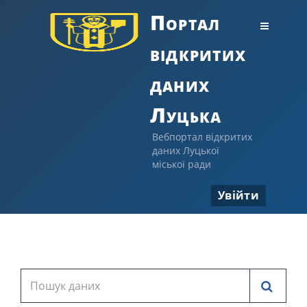
Портал
відкритих
даних
Луцька
Вебпортал відкритих
даних Луцької
міської ради
Увійти