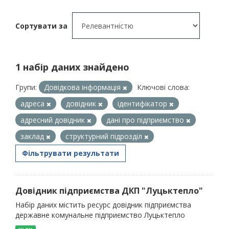
Сортувати за
1 набір даних знайдено
Групи:
Довідкова інформація
Ключові слова:
адреса
довідник
ідентифікатор
адресний довідник
дані про підприємство
заклад
структурний підрозділ
Фільтрувати результати
Довідник підприємства ДКП "Луцьктепло"
Набір даних містить ресурс довідник підприємства
державне комунальне підприємство Луцьктепло