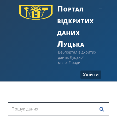
Портал
відкритих
даних
Луцька
Вебпортал відкритих
даних Луцької
міської ради
Увійти