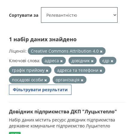
Сортувати за
1 набір даних знайдено
Ліцензії:
Creative Commons Attribution 4.0
Ключові слова:
адреса
довідник
єдр
графік прийому
адреса та телефони
посадові особи
організація
Фільтрувати результати
Довідник підприємства ДКП "Луцьктепло"
Набір даних містить ресурс довідник підприємства
державне комунальне підприємство Луцьктепло