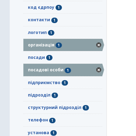
код єдрпоу
1
контакти
1
логотип
1
організація
1
посади
1
посадові особи
1
підприємство
1
підрозділ
1
структурний підрозділ
1
телефон
1
установа
1