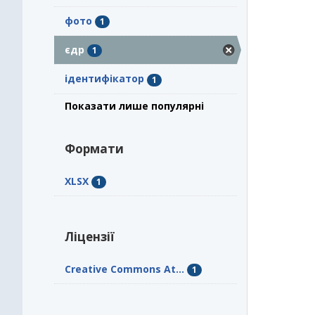
фото
1
єдр
1
ідентифікатор
1
Показати лише популярні
Формати
XLSX
1
Ліцензії
Creative Commons At...
1