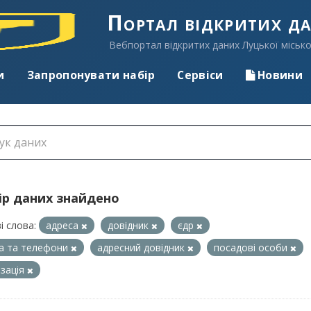
Портал відкритих д
Вебпортал відкритих даних Луцької місько
и
Запропонувати набір
Сервіси
Новини
ір даних знайдено
і слова:
адреса
довідник
єдр
а та телефони
адресний довідник
посадові особи
ізація