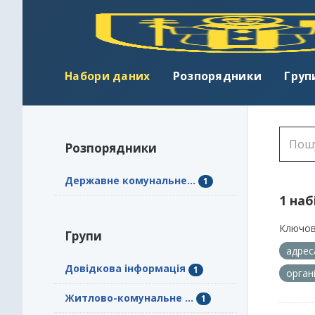
Набори даних
Розпорядники
Груп
Розпорядники
Державне комунальне...
1
1 наб
Ключов
Групи
адрес
Довідкова інформація
1
орган
Житлово-комунальне ...
1