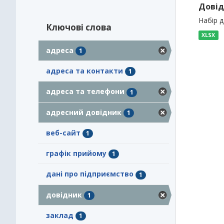
Довід
Набір 
Ключові слова
XLSX
адреса
1
адреса та контакти
1
адреса та телефони
1
адресний довідник
1
веб-сайт
1
графік прийому
1
дані про підприємство
1
довідник
1
заклад
1