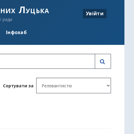
аних Луцька
Увійти
ї ради
Інфохаб
Сортувати за