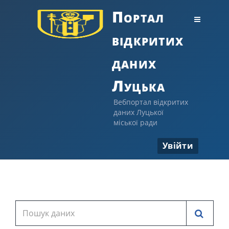
Портал
відкритих
даних
Луцька
Вебпортал відкритих
даних Луцької
міської ради
Увійти