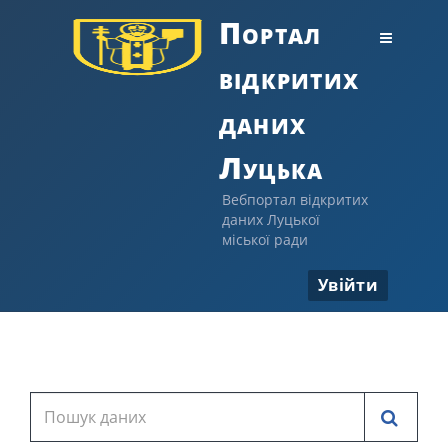
Портал
відкритих
даних
Луцька
Вебпортал відкритих
даних Луцької
міської ради
Увійти