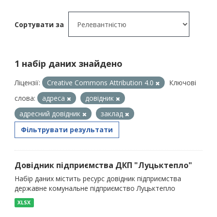
Сортувати за
1 набір даних знайдено
Ліцензії:
Creative Commons Attribution 4.0
Ключові
слова:
адреса
довідник
адресний довідник
заклад
Фільтрувати результати
Довідник підприємства ДКП "Луцьктепло"
Набір даних містить ресурс довідник підприємства
державне комунальне підприємство Луцьктепло
XLSX