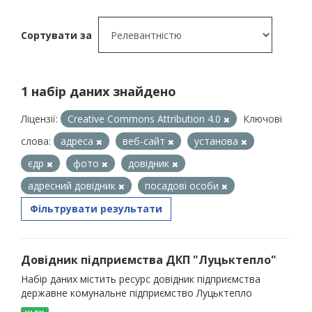
Сортувати за
1 набір даних знайдено
Ліцензії:
Creative Commons Attribution 4.0
Ключові
слова:
адреса
веб-сайт
установа
єдр
фото
довідник
адресний довідник
посадові особи
Фільтрувати результати
Довідник підприємства ДКП "Луцьктепло"
Набір даних містить ресурс довідник підприємства
державне комунальне підприємство Луцьктепло