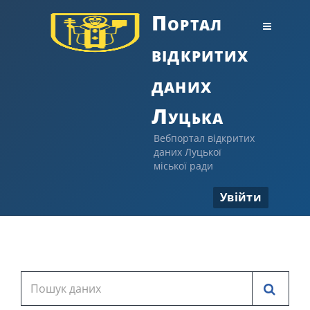
Портал
відкритих
даних
Луцька
Вебпортал відкритих
даних Луцької
міської ради
Увійти