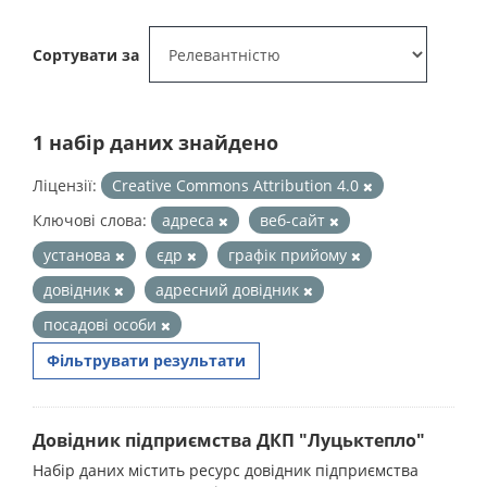
Сортувати за
1 набір даних знайдено
Ліцензії:
Creative Commons Attribution 4.0
Ключові слова:
адреса
веб-сайт
установа
єдр
графік прийому
довідник
адресний довідник
посадові особи
Фільтрувати результати
Довідник підприємства ДКП "Луцьктепло"
Набір даних містить ресурс довідник підприємства