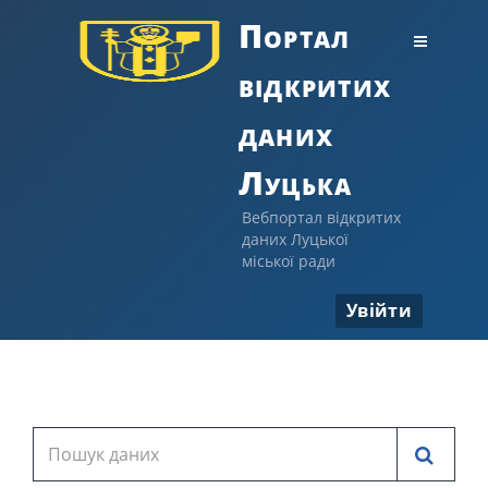
Портал
відкритих
даних
Луцька
Вебпортал відкритих
даних Луцької
міської ради
Увійти