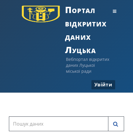
Портал
відкритих
даних
Луцька
Вебпортал відкритих
даних Луцької
міської ради
Увійти