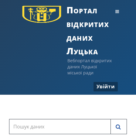
Портал
відкритих
даних
Луцька
Вебпортал відкритих
даних Луцької
міської ради
Увійти