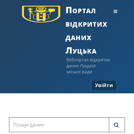
Портал
відкритих
даних
Луцька
Вебпортал відкритих
даних Луцької
міської ради
Увійти