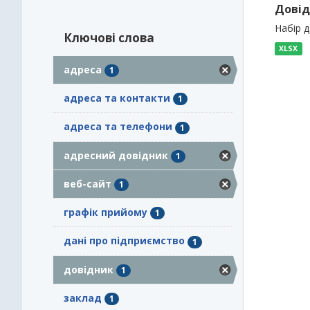
Довід
Набір 
Ключові слова
XLSX
адреса
1
адреса та контакти
1
адреса та телефони
1
адресний довідник
1
веб-сайт
1
графік прийому
1
дані про підприємство
1
довідник
1
заклад
1