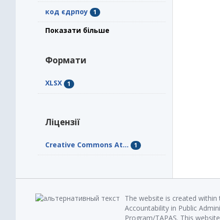
код єдрпоу
1
Показати більше
Формати
XLSX
1
Ліцензії
Creative Commons At...
1
The website is created within
Accountability in Public Admin
Program/TAPAS. This website 