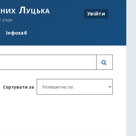
аних Луцька
Увійти
ї ради
Інфохаб
Сортувати за