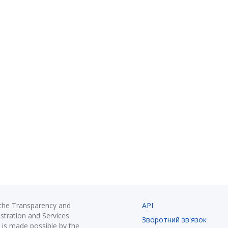
 the Transparency and
API
istration and Services
Зворотний зв'язок
is made possible by the