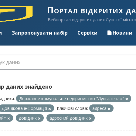
Портал відкритих д
Вебпортал відкритих даних Луцької місько
и
Запропонувати набір
Сервіси
Новини
ір даних знайдено
ядники:
Державне комунальне підприємство "Луцьктепло"
Довідкова інформація
Ключові слова:
адреса
айт
довідник
адресний довідник