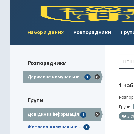
Набори даних
Розпорядники
Груп
Розпорядники
Державне комунальне...
1
1 наб
Розпор
Групи
Групи:
Довідкова інформація
1
веб-с
Житлово-комунальне ...
1