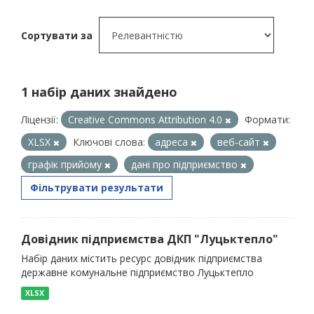
Сортувати за
1 набір даних знайдено
Ліцензії:
Creative Commons Attribution 4.0
Формати:
XLSX
Ключові слова:
адреса
веб-сайт
графік прийому
дані про підприємство
Фільтрувати результати
Довідник підприємства ДКП "Луцьктепло"
Набір даних містить ресурс довідник підприємства
державне комунальне підприємство Луцьктепло
XLSX