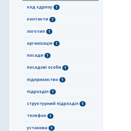
код єдрпоу
1
контакти
1
логотип
1
організація
1
посади
1
посадові особи
1
підприємство
1
підрозділ
1
структурний підрозділ
1
телефон
1
установа
1