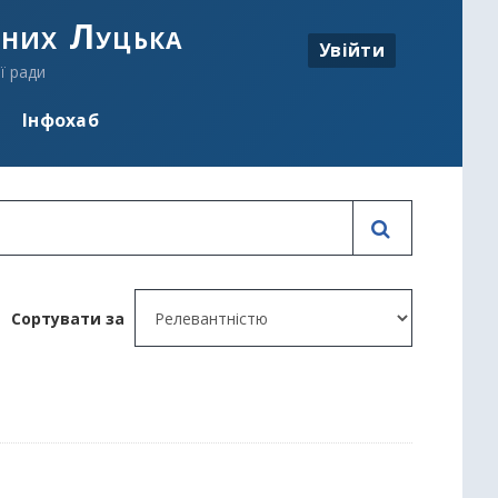
аних Луцька
Увійти
ї ради
Інфохаб
Сортувати за