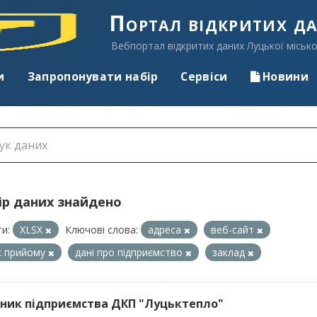
Портал відкритих д
Вебпортал відкритих даних Луцької місько
и
Запропонувати набір
Сервіси
Новини
ір даних знайдено
и:
XLSX
Ключові слова:
адреса
веб-сайт
к прийому
дані про підприємство
заклад
ник підприємства ДКП "Луцьктепло"