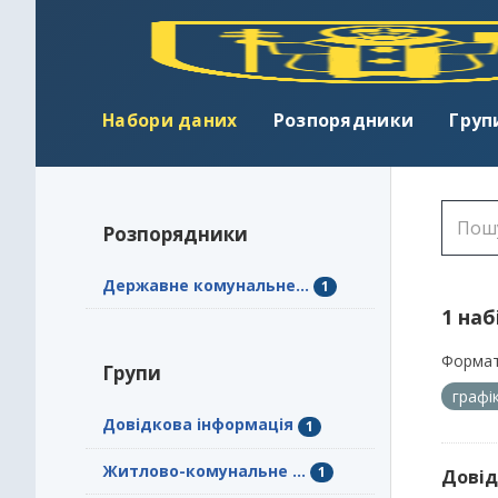
Набори даних
Розпорядники
Груп
Розпорядники
Державне комунальне...
1
1 наб
Формат
Групи
графі
Довідкова інформація
1
Житлово-комунальне ...
1
Довід