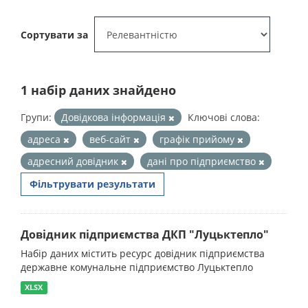
Сортувати за
1 набір даних знайдено
Групи:
Довідкова інформація
Ключові слова:
адреса
веб-сайт
графік прийому
адресний довідник
дані про підприємство
Фільтрувати результати
Довідник підприємства ДКП "Луцьктепло"
Набір даних містить ресурс довідник підприємства
державне комунальне підприємство Луцьктепло
XLSX