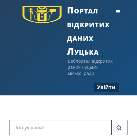
Портал
відкритих
даних
Луцька
Вебпортал відкритих
даних Луцької
міської ради
Увійти