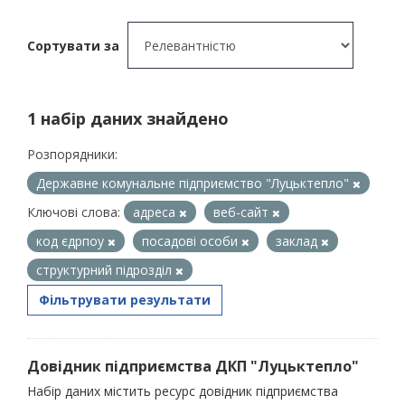
Сортувати за
1 набір даних знайдено
Розпорядники:
Державне комунальне підприємство "Луцьктепло"
Ключові слова:
адреса
веб-сайт
код єдрпоу
посадові особи
заклад
структурний підрозділ
Фільтрувати результати
Довідник підприємства ДКП "Луцьктепло"
Набір даних містить ресурс довідник підприємства