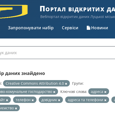
Портал відкритих д
Вебпортал відкритих даних Луцької міськ
Запропонувати набір
Сервіси
Новини
бір даних знайдено
ї:
Creative Commons Attribution 4.0
Групи:
во-комунальне господарство
Ключові слова:
адреса
айт
телефон
довідник
адреса та телефони
риємство