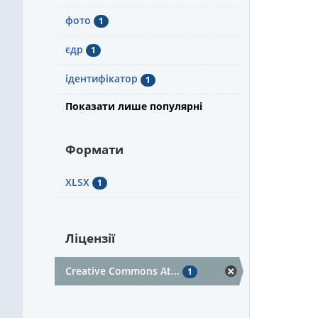
фото
1
єдр
1
ідентифікатор
1
Показати лише популярні
Формати
XLSX
1
Ліцензії
Creative Commons At...
1