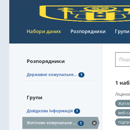
Набори даних
Розпорядники
Групи
Розпорядники
Державне комунальне...
1
1 на
Ліцензі
Групи
Житло
Довідкова інформація
1
веб-с
підп
Житлово-комунальне ...
1