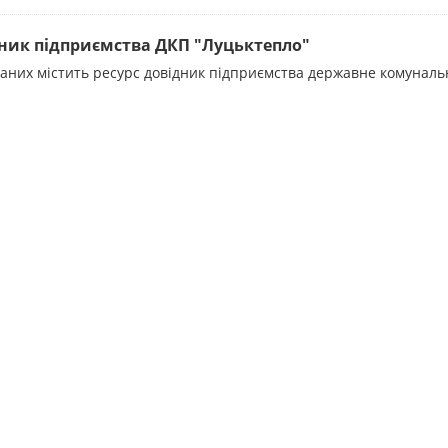
ник підприємства ДКП "Луцьктепло"
даних містить ресурс довідник підприємства державне комунал