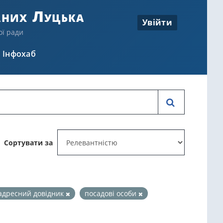
аних Луцька
Увійти
ої ради
Інфохаб
Сортувати за
адресний довідник
посадові особи