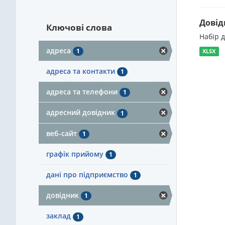
Довід
Ключові слова
Набір 
адреса
1
XLSX
адреса та контакти
1
адреса та телефони
1
адресний довідник
1
веб-сайт
1
графік прийому
1
дані про підприємство
1
довідник
1
заклад
1