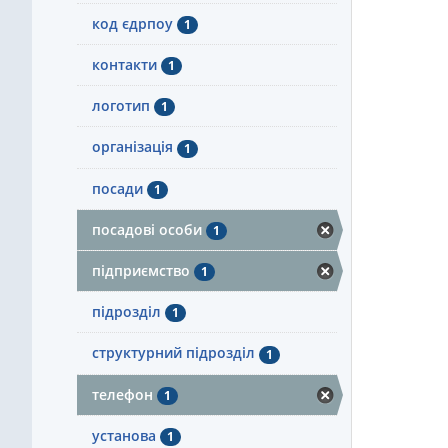
код єдрпоу
1
контакти
1
логотип
1
організація
1
посади
1
посадові особи
1
підприємство
1
підрозділ
1
структурний підрозділ
1
телефон
1
установа
1